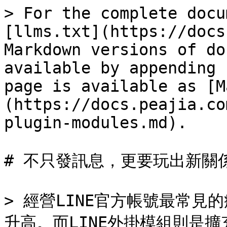
> For the complete docu
[llms.txt](https://docs
Markdown versions of do
available by appending 
page is available as [M
(https://docs.peajia.co
plugin-modules.md).

# 不只發訊息，更要玩出新關係！
> 經營LINE官方帳號最常
升高。而LINE外掛模組則是擴