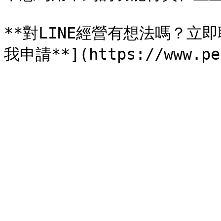
**對LINE經營有想法嗎？立即聯