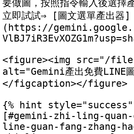
要做圖，按照指令輸入後選擇產
立即試試⇒ [圖文選單產出器]
(https://gemini.google.
VlBJ7iR3EvXOZG1m?usp=sh
<figure><img src="/file
alt="Gemini產出免費LINE圖
</figcaption></figure>

{% hint style="success" 
[#gemini-zhi-ling-quan-
line-guan-fang-zhang-ha