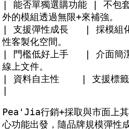
| 能否單獨選購功能 | 不
外的模組透過無限+來補強。      
| 支援彈性成長   | 採模
性客製化空間。              
| 門檻低好上手   | 介面
線上文件。                
| 資料自主性    | 支援標籤資料匯入與匯出，無痛接軌新工具。
|

Pea'Jia行銷+採取與市面
心功能出發，隨品牌規模彈性成