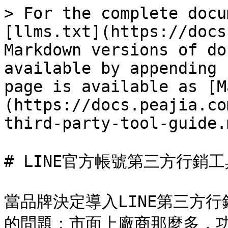
> For the complete docu
[llms.txt](https://docs
Markdown versions of do
available by appending 
page is available as [M
(https://docs.peajia.co
third-party-tool-guide.m
# LINE官方帳號第三方行銷
當品牌決定導入LINE第三方
的問題：市面上廠商那麼多，