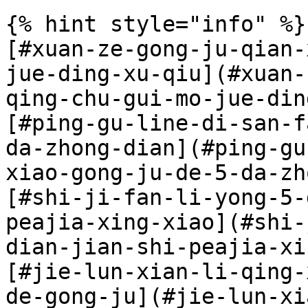
{% hint style="info" %}

[#xuan-ze-gong-ju-qian-
jue-ding-xu-qiu](#xuan-
qing-chu-gui-mo-jue-din
[#ping-gu-line-di-san-f
da-zhong-dian](#ping-gu
xiao-gong-ju-de-5-da-zh
[#shi-ji-fan-li-yong-5-
peajia-xing-xiao](#shi-
dian-jian-shi-peajia-xi
[#jie-lun-xian-li-qing-
de-gong-ju](#jie-lun-xi