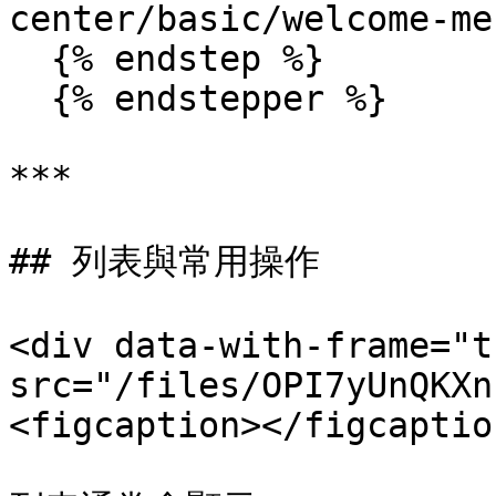
center/basic/welcome-me
  {% endstep %}

  {% endstepper %}

***

## 列表與常用操作

<div data-with-frame="t
src="/files/OPI7yUnQKXn
<figcaption></figcaptio