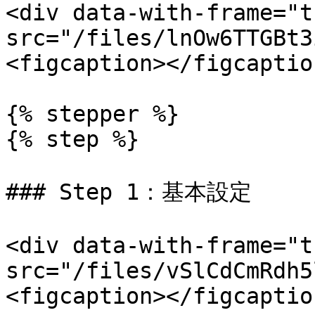
<div data-with-frame="t
src="/files/lnOw6TTGBt3
<figcaption></figcaptio
{% stepper %}

{% step %}

### Step 1：基本設定

<div data-with-frame="t
src="/files/vSlCdCmRdh5
<figcaption></figcaptio