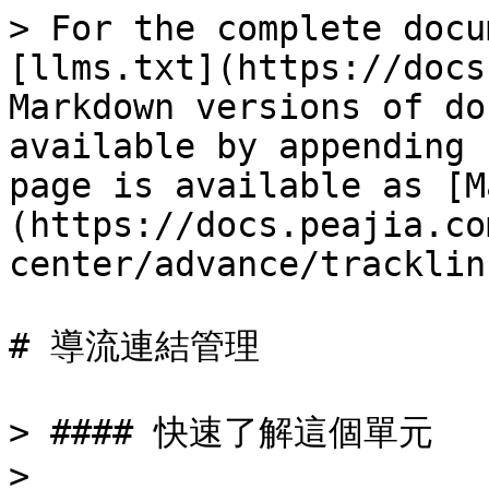
> For the complete docu
[llms.txt](https://docs
Markdown versions of do
available by appending 
page is available as [M
(https://docs.peajia.co
center/advance/tracklin
# 導流連結管理

> #### 快速了解這個單元

>
