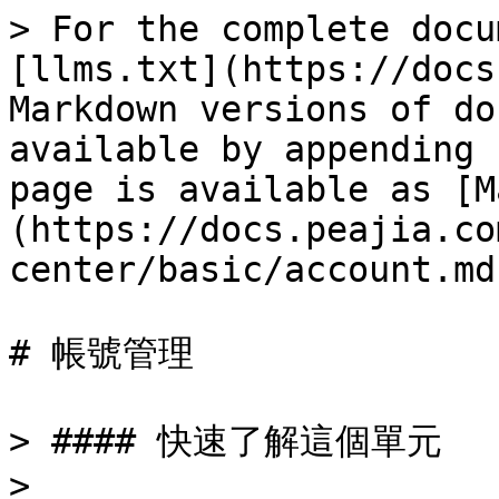
> For the complete docu
[llms.txt](https://docs
Markdown versions of do
available by appending 
page is available as [M
(https://docs.peajia.co
center/basic/account.md)
# 帳號管理

> #### 快速了解這個單元

>
