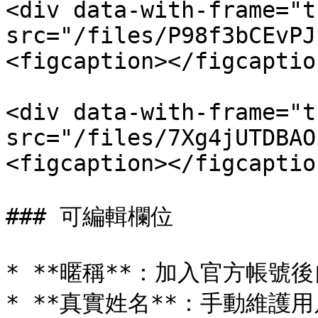
<div data-with-frame="t
src="/files/P98f3bCEvPJ
<figcaption></figcaptio
<div data-with-frame="t
src="/files/7Xg4jUTDBAO
<figcaption></figcaptio
### 可編輯欄位

* **暱稱**：加入官方帳號後自
* **真實姓名**：手動維護用