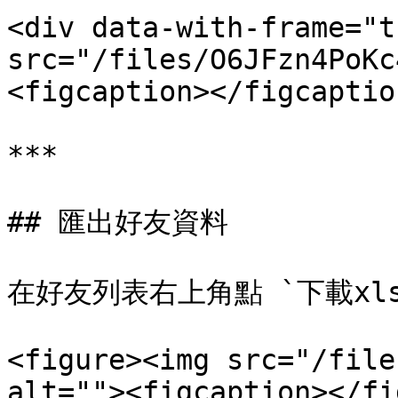
<div data-with-frame="t
src="/files/O6JFzn4PoKc
<figcaption></figcaptio
***

## 匯出好友資料

在好友列表右上角點 `下載xl
<figure><img src="/file
alt=""><figcaption></fi