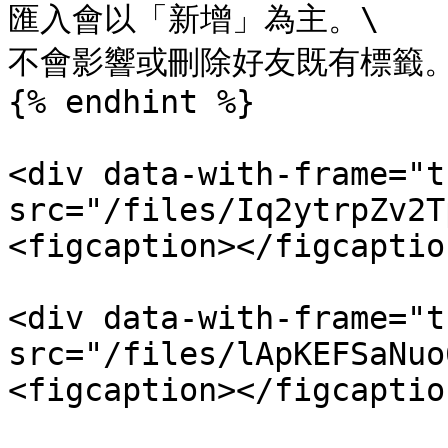
匯入會以「新增」為主。\

不會影響或刪除好友既有標籤。
{% endhint %}

<div data-with-frame="t
src="/files/Iq2ytrpZv2T
<figcaption></figcaptio
<div data-with-frame="t
src="/files/lApKEFSaNuo
<figcaption></figcaptio