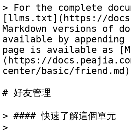
> For the complete docu
[llms.txt](https://docs
Markdown versions of do
available by appending 
page is available as [M
(https://docs.peajia.co
center/basic/friend.md).
# 好友管理

> #### 快速了解這個單元

>
