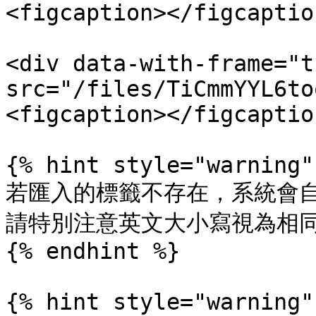
<figcaption></figcaptio
<div data-with-frame="t
src="/files/TiCmmYYL6to
<figcaption></figcaptio
{% hint style="warning" 
若匯入的標籤不存在，系統會自
請特別注意英文大小寫視為相同
{% endhint %}

{% hint style="warning" 