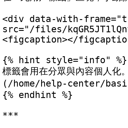
<div data-with-frame="t
src="/files/kqGR5JT1lQn
<figcaption></figcaptio
{% hint style="info" %}

標籤會用在分眾與內容個人化。
(/home/help-center/basi
{% endhint %}

***
