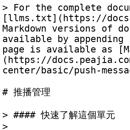
> For the complete docu
[llms.txt](https://docs
Markdown versions of do
available by appending 
page is available as [M
(https://docs.peajia.co
center/basic/push-messa
# 推播管理

> #### 快速了解這個單元

>
