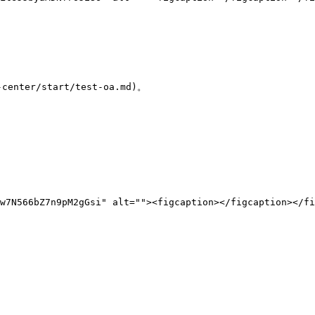
er/start/test-oa.md)。

w7N566bZ7n9pM2gGsi" alt=""><figcaption></figcaption></fi