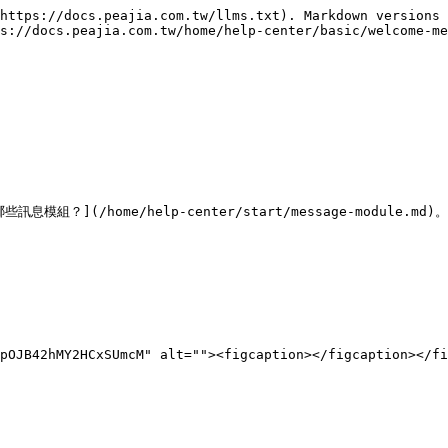
https://docs.peajia.com.tw/llms.txt). Markdown versions 
s://docs.peajia.com.tw/home/help-center/basic/welcome-me
/home/help-center/start/message-module.md)。

pOJB42hMY2HCxSUmcM" alt=""><figcaption></figcaption></fi