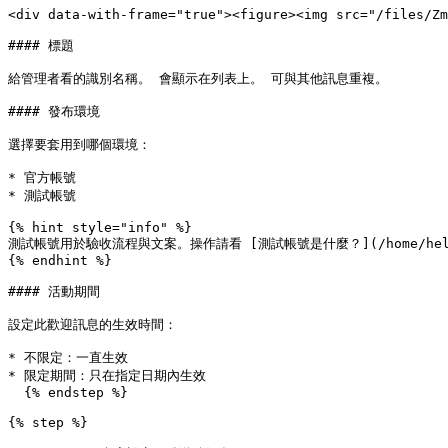
<div data-with-frame="true"><figure><img src="/files/Zm
#### 標題

給管理者看的識別名稱。 會顯示在列表上。 可與其他訊息重複。

#### 發布環境

選擇要套用到哪個環境：

* 官方帳號

* 測試帳號

{% hint style="info" %}

測試帳號用於驗收流程與文案。操作請看 [測試帳號是什麼？](/home/help-cen
{% endhint %}

#### 活動期間

設定此歡迎訊息的生效時間：

* 不限定：一直生效

* 限定期間：只在指定日期內生效

  {% endstep %}

{% step %}
