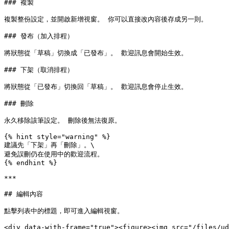
### 複製

複製整份設定，並開啟新增視窗。 你可以直接改內容後存成另一則。

### 發布（加入排程）

將狀態從「草稿」切換成「已發布」。 歡迎訊息會開始生效。

### 下架（取消排程）

將狀態從「已發布」切換回「草稿」。 歡迎訊息會停止生效。

### 刪除

永久移除該筆設定。 刪除後無法復原。

{% hint style="warning" %}

建議先「下架」再「刪除」。\

避免誤刪仍在使用中的歡迎流程。

{% endhint %}

***

## 編輯內容

點擊列表中的標題，即可進入編輯視窗。

<div data-with-frame="true"><figure><img src="/files/ud