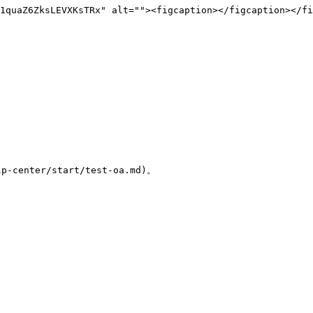
1quaZ6ZksLEVXKsTRx" alt=""><figcaption></figcaption></fi
ter/start/test-oa.md)。
