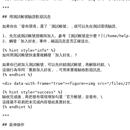
***

## 用測試帳號驗證歡迎訊息

如果你在「發布環境」選了「測試帳號」，就可以先在測試環境驗證。

1. 先完成測試帳號授權與加入。參考 [測試帳號是什麼？](/home/help-cent
2. 觸發「加入好友」事件，確認訊息是否正確送出。

{% hint style="info" %}

如何用測試帳號快速重複觸發「加入好友」？

如果你已經加入測試帳號，可以先封鎖測試帳號，再解除封鎖。\

這個行為等同「重新加入好友」，可用來重複驗收歡迎訊息。

{% endhint %}

<div data-with-frame="true"><figure><img src="/files/27
{% hint style="success" %}

驗收完成後，再把發布環境增加勾選「官方帳號」並發布。\

這樣最不容易把未完成內容發給真實好友。

{% endhint %}

***

## 延伸操作
