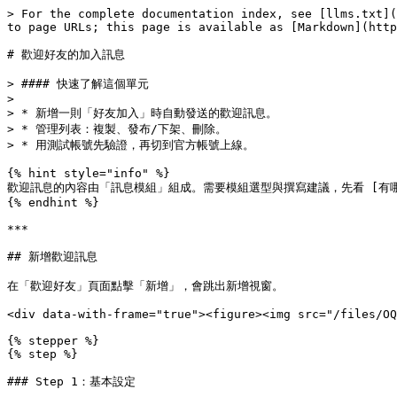
> For the complete documentation index, see [llms.txt](
to page URLs; this page is available as [Markdown](http
# 歡迎好友的加入訊息

> #### 快速了解這個單元

>

> * 新增一則「好友加入」時自動發送的歡迎訊息。

> * 管理列表：複製、發布/下架、刪除。

> * 用測試帳號先驗證，再切到官方帳號上線。

{% hint style="info" %}

歡迎訊息的內容由「訊息模組」組成。需要模組選型與撰寫建議，先看 [有哪些訊息模組？](
{% endhint %}

***

## 新增歡迎訊息

在「歡迎好友」頁面點擊「新增」，會跳出新增視窗。

<div data-with-frame="true"><figure><img src="/files/OQ
{% stepper %}

{% step %}

### Step 1：基本設定
