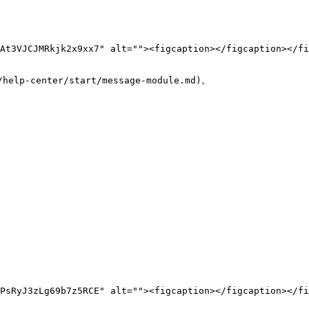
At3VJCJMRkjk2x9xx7" alt=""><figcaption></figcaption></fi
enter/start/message-module.md)。

PsRyJ3zLg69b7z5RCE" alt=""><figcaption></figcaption></fi