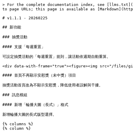
> For the complete documentation index, see [llms.txt](
to page URLs; this page is available as [Markdown](http
# v1.1.1 - 20260225

## 新功能

### 抽獎活動

#### 支援「每週重置」

可設定抽獎活動的「每週重置」規則，讓活動依週期自動重算。

<div data-with-frame="true"><figure><img src="/files/gi
#### 首頁不再顯示安慰獎（未中獎）項目

抽獎活動首頁改為不顯示安慰獎，降低使用者誤解與干擾。

### 訊息模組

#### 新增「輪播大圖（長式）」格式

新增輪播大圖的長式版型選擇。

{% columns %}

{% column %}
