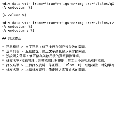
<div data-with-frame="true"><figure><img src="/files/qX
{% endcolumn %}

{% column %}

<div data-with-frame="true"><figure><img src="/files/Fz
{% endcolumn %}

{% endcolumns %}

## 錯誤修正

* 訊息模組 > 文字訊息：修正換行在儲存後失效的問題。

* 選單列表 > 互動區塊：修正文字顏色顯示異常的問題。

* 預設圖文選單：修正儲存與啟用後的頁籤切換邏輯。

* 好友名單/標籤管理：調整標籤比對規則，英文大小寫視為相同標籤。

* 好友名單 > 上傳好友資料：修正匯出 `xlsx` 時，狀態欄位一律顯示