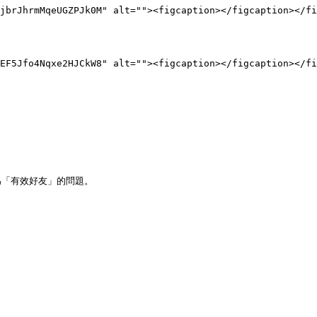
jbrJhrmMqeUGZPJk0M" alt=""><figcaption></figcaption></fi
EF5Jfo4Nqxe2HJCkW8" alt=""><figcaption></figcaption></fi
為「有效好友」的問題。
