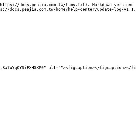
https://docs.peajia.com.tw/llms.txt). Markdown versions 
s://docs.peajia.com.tw/home/help-center/update-log/v1.1.
tBa7uYqOYSiFXH5XP0" alt=""><figcaption></figcaption></fi